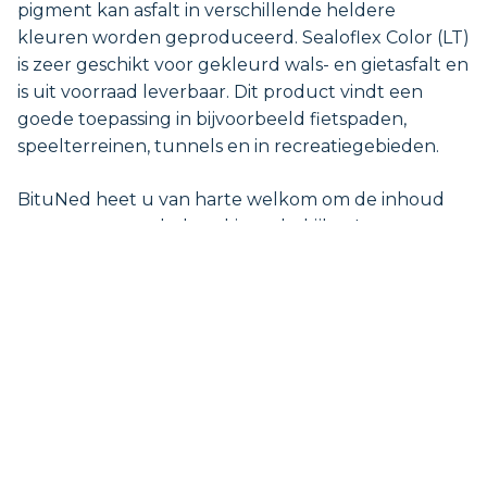
pigment kan asfalt in verschillende heldere
kleuren worden geproduceerd. Sealoflex Color (LT)
is zeer geschikt voor gekleurd wals- en gietasfalt en
is uit voorraad leverbaar. Dit product vindt een
goede toepassing in bijvoorbeeld fietspaden,
speelterreinen, tunnels en in recreatiegebieden.
BituNed heet u van harte welkom om de inhoud
van onze gereedschapskist te bekijken!
Tot dan!
Op weg naar duurzame, circulaire wegenbouw.
Belgische Asfalt- en Bitumendag 2024
Komende 20 maart is de Asfalt- en Bitumendag
2024 te Brussel. De gelegenheid voor de